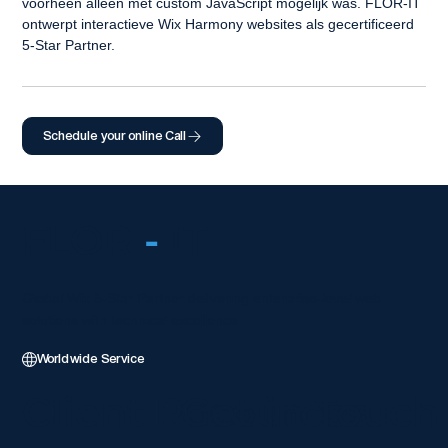
voorheen alleen met custom JavaScript mogelijk was. FLOR-IT 
ontwerpt interactieve Wix Harmony websites als gecertificeerd 
5-Star Partner.
Schedule your online Call
FLOR
-
IT
Global Wix 5-Star Partner delivering enterprise-level web
solutions with technical excellence.
Worldwide Service
Client Resources
Get in Touch