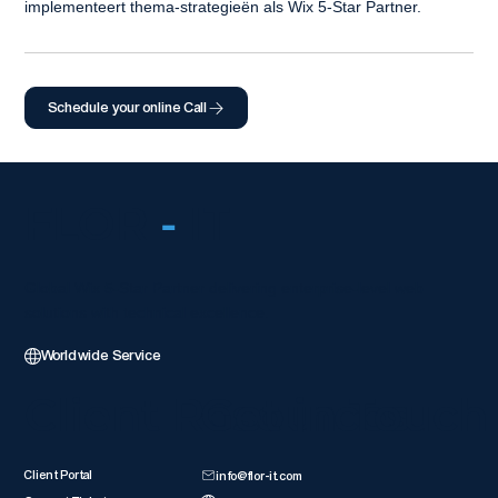
implementeert thema-strategieën als Wix 5-Star Partner.
Schedule your online Call
FLOR
-
IT
Global Wix 5-Star Partner delivering enterprise-level web
solutions with technical excellence.
Worldwide Service
Client Resources
Get in Touch
Client Portal
info@flor-it.com