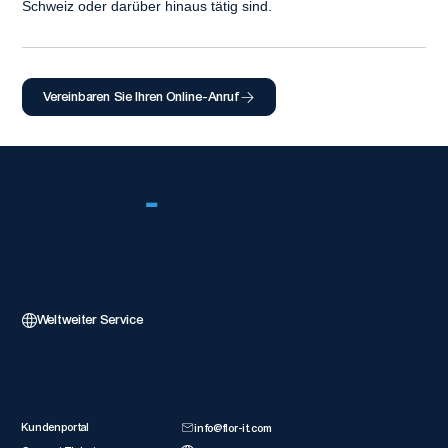
Schweiz oder darüber hinaus tätig sind.
Vereinbaren Sie Ihren Online-Anruf
FLOR
-
IT
Globaler Wix 5-Sterne-Partner, der Weblösungen auf
Unternehmensebene mit technischer Exzellenz liefert.
Weltweiter Service
Kundenressourcen
Nehmen Sie 
Kundenportal
info@flor-it.com