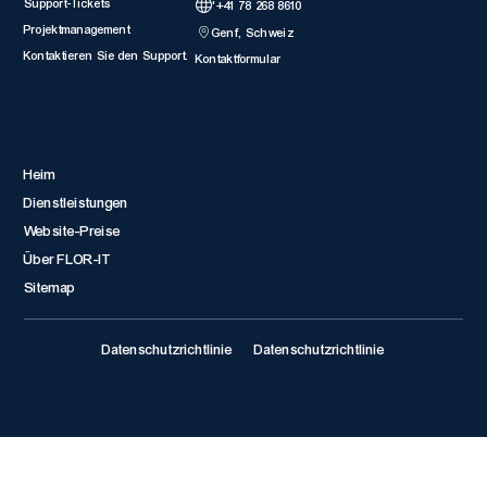
Support-Tickets
'+41 78 268 8610
Projektmanagement
Genf, Schweiz
Kontaktieren Sie den Support.
Kontaktformular
Schnellzugriff
Heim
Dienstleistungen
Website-Preise
Über FLOR-IT
Sitemap
Datenschutzrichtlinie
Datenschutzrichtlinie
© 2026 by FLOR IT Schweiz