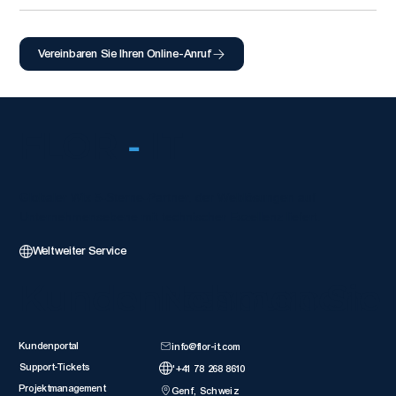
Vereinbaren Sie Ihren Online-Anruf
FLOR
-
IT
Globaler Wix 5-Sterne-Partner, der Weblösungen auf
Unternehmensebene mit technischer Exzellenz liefert.
Weltweiter Service
Kundenressourcen
Nehmen Sie 
Kundenportal
info@flor-it.com
Support-Tickets
'+41 78 268 8610
Projektmanagement
Genf, Schweiz