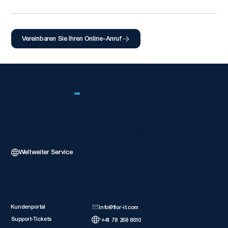
Vereinbaren Sie Ihren Online-Anruf
FLOR
-
IT
Globaler Wix 5-Sterne-Partner, der Weblösungen auf
Unternehmensebene mit technischer Exzellenz liefert.
Weltweiter Service
Kundenressourcen
Nehmen Sie 
Kundenportal
info@flor-it.com
Support-Tickets
'+41 78 268 8610