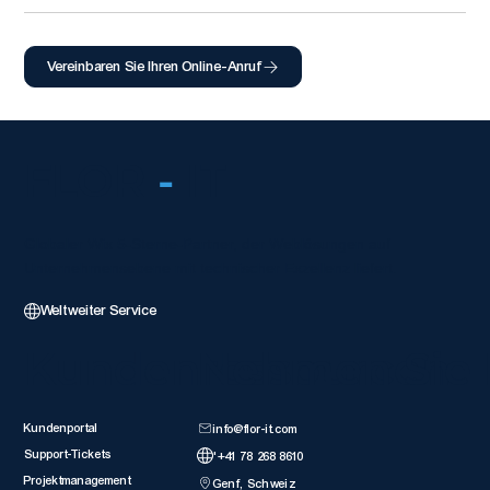
Vereinbaren Sie Ihren Online-Anruf
FLOR
-
IT
Globaler Wix 5-Sterne-Partner, der Weblösungen auf
Unternehmensebene mit technischer Exzellenz liefert.
Weltweiter Service
Kundenressourcen
Nehmen Sie 
Kundenportal
info@flor-it.com
Support-Tickets
'+41 78 268 8610
Projektmanagement
Genf, Schweiz