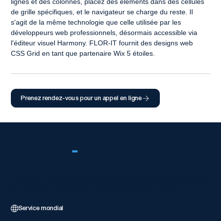
lignes et des colonnes, placez des éléments dans des cellules 
de grille spécifiques, et le navigateur se charge du reste. Il 
s'agit de la même technologie que celle utilisée par les 
développeurs web professionnels, désormais accessible via 
l'éditeur visuel Harmony. FLOR-IT fournit des designs web 
CSS Grid en tant que partenaire Wix 5 étoiles.
Prenez rendez-vous pour un appel en ligne
FLOR
-
IT
Partenaire mondial Wix 5 étoiles, fournissant des solutions web
de niveau entreprise avec une excellence technique.
Service mondial