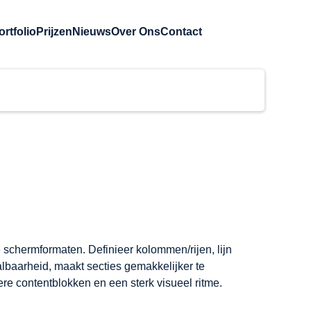
ortfolio
Prijzen
Nieuws
Over Ons
Contact
 schermformaten. Definieer kolommen/rijen, lijn 
lbaarheid, maakt secties gemakkelijker te 
re contentblokken en een sterk visueel ritme.