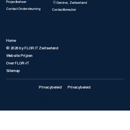
Projectbeheer
Genève, Zwitserland
Contact Ondersteuning
Contactformulier
Quick Links
Home
© 2026 by FLOR IT Zwitserland
Website Prijzen
Over FLOR-IT
Sitemap
Privacybeleid
Privacybeleid
© 2026 by FLOR IT Switzerland