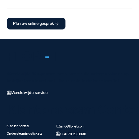
Plan uw online gesprek
FLOR
-
IT
Wereldwijde Wix-partner met 5 sterren die weboplossingen op
bedrijfsniveau levert met uitmuntende technische kwaliteit.
Wereldwijde service
Klantbronnen
Neem Conta
Klantenportaal
info@flor-it.com
Ondersteuningstickets
'+41 78 268 8610