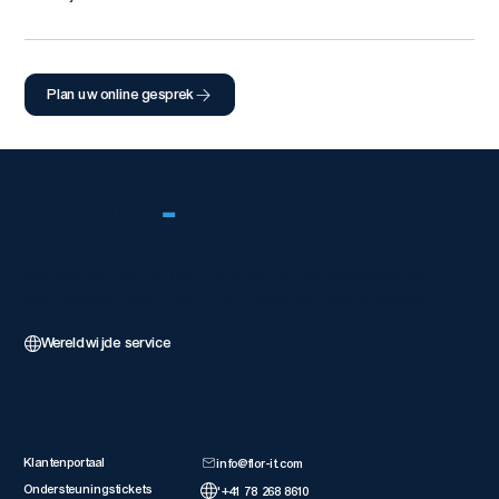
Plan uw online gesprek
FLOR
-
IT
Wereldwijde Wix-partner met 5 sterren die weboplossingen op
bedrijfsniveau levert met uitmuntende technische kwaliteit.
Wereldwijde service
Klantbronnen
Neem Conta
Klantenportaal
info@flor-it.com
Ondersteuningstickets
'+41 78 268 8610