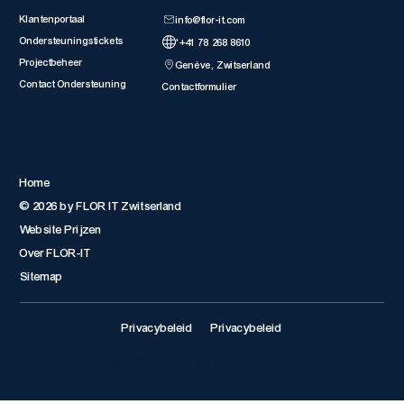
Klantenportaal
info@flor-it.com
Ondersteuningstickets
'+41 78 268 8610
Projectbeheer
Genève, Zwitserland
Contact Ondersteuning
Contactformulier
Quick Links
Home
© 2026 by FLOR IT Zwitserland
Website Prijzen
Over FLOR-IT
Sitemap
Privacybeleid
Privacybeleid
© 2026 by FLOR IT Switzerland