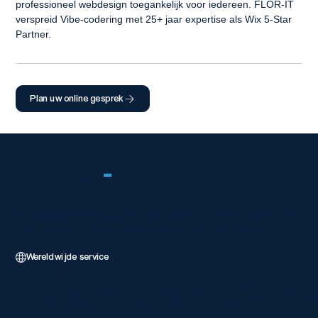
professioneel webdesign toegankelijk voor iedereen. FLOR-IT 
verspreid Vibe-codering met 25+ jaar expertise als Wix 5-Star 
Partner.
Plan uw online gesprek
FLOR
-
IT
Wereldwijde Wix-partner met 5 sterren die weboplossingen op
bedrijfsniveau levert met uitmuntende technische kwaliteit.
Wereldwijde service
Klantbronnen
Neem Conta