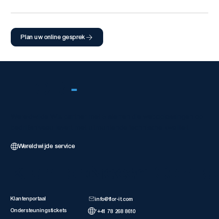
Plan uw online gesprek
FLOR
-
IT
Wereldwijde Wix-partner met 5 sterren die weboplossingen op
bedrijfsniveau levert met uitmuntende technische kwaliteit.
Wereldwijde service
Klantbronnen
Neem Conta
Klantenportaal
info@flor-it.com
Ondersteuningstickets
'+41 78 268 8610