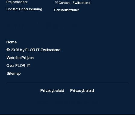
Projectbeheer
Genève, Zwitserland
Contact Ondersteuning
Contactformulier
Quick Links
Home
© 2026 by FLOR IT Zwitserland
Website Prijzen
Over FLOR-IT
Sitemap
Privacybeleid
Privacybeleid
© 2026 by FLOR IT Switzerland