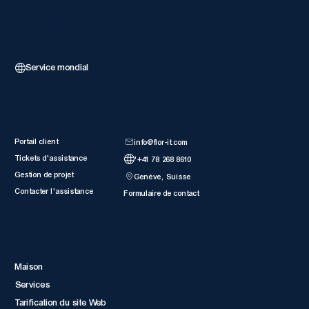
Partenaire mondial Wix 5 étoiles, fournissant des solutions web
de niveau entreprise avec une excellence technique.
Service mondial
Ressources client
Entrer en co
Portail client
info@flor-it.com
Tickets d'assistance
'+41 78 268 8610
Gestion de projet
Genève, Suisse
Contacter l'assistance
Formulaire de contact
Liens rapides
Maison
Services
Tarification du site Web