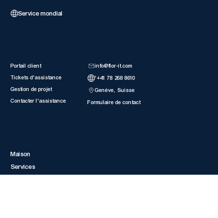
Service mondial
Ressources client
Entrer en co
Portail client
info@flor-it.com
Tickets d'assistance
'+41 78 268 8610
Gestion de projet
Genève, Suisse
Contacter l'assistance
Formulaire de contact
Liens rapides
Maison
Services
Tarification du site Web
À propos de FLOR-IT
Plan du site