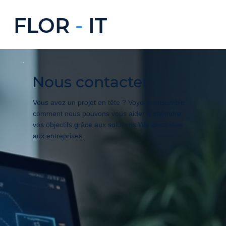
FLOR
-
IT
Nous contacter
Vous avez un projet en tête ? Voyons ensemble
comment nous pouvons vous aider à atteindre
vos objectifs grâce aux solutions Wix destinées
aux entreprises.