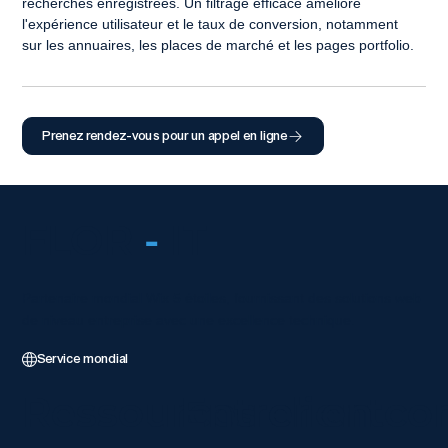
recherches enregistrées. Un filtrage efficace améliore 
l'expérience utilisateur et le taux de conversion, notamment 
sur les annuaires, les places de marché et les pages portfolio.
Prenez rendez-vous pour un appel en ligne
FLOR
-
IT
Partenaire mondial Wix 5 étoiles, fournissant des solutions web
de niveau entreprise avec une excellence technique.
Service mondial
Ressources client
Entrer en co