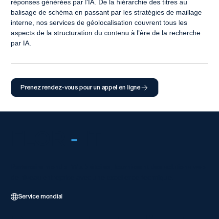
réponses générées par l'IA. De la hiérarchie des titres au 
balisage de schéma en passant par les stratégies de maillage 
interne, nos services de géolocalisation couvrent tous les 
aspects de la structuration du contenu à l'ère de la recherche 
par IA.
Prenez rendez-vous pour un appel en ligne
FLOR
-
IT
Partenaire mondial Wix 5 étoiles, fournissant des solutions web
de niveau entreprise avec une excellence technique.
Service mondial