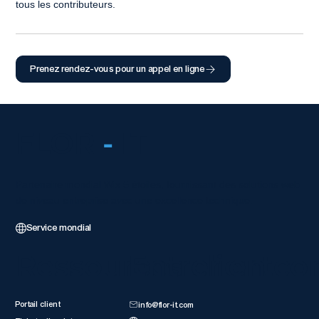
tous les contributeurs.
Prenez rendez-vous pour un appel en ligne
FLOR
-
IT
Partenaire mondial Wix 5 étoiles, fournissant des solutions web
de niveau entreprise avec une excellence technique.
Service mondial
Ressources client
Entrer en co
Portail client
info@flor-it.com