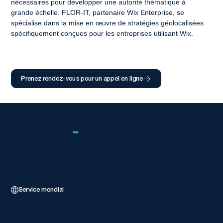
nécessaires pour développer une autorité thématique à 
grande échelle. FLOR-IT, partenaire Wix Enterprise, se 
spécialise dans la mise en œuvre de stratégies géolocalisées 
spécifiquement conçues pour les entreprises utilisant Wix.
Prenez rendez-vous pour un appel en ligne
FLOR
-
IT
Partenaire mondial Wix 5 étoiles, fournissant des solutions web
de niveau entreprise avec une excellence technique.
Service mondial
Ressources client
Entrer en co