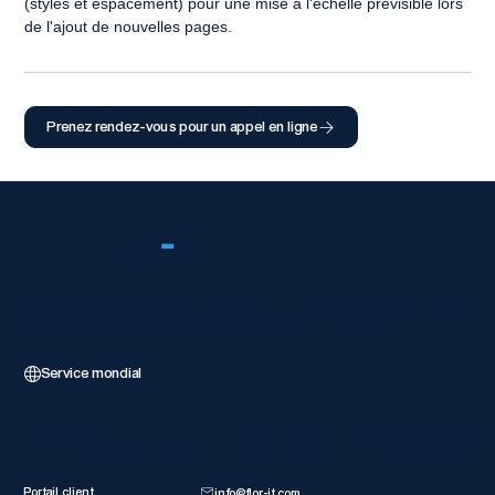
(styles et espacement) pour une mise à l'échelle prévisible lors 
de l'ajout de nouvelles pages.
Prenez rendez-vous pour un appel en ligne
FLOR
-
IT
Partenaire mondial Wix 5 étoiles, fournissant des solutions web
de niveau entreprise avec une excellence technique.
Service mondial
Ressources client
Entrer en co
Portail client
info@flor-it.com