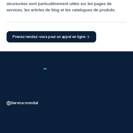
structurées sont particulièrement utiles sur les pages de 
services, les articles de blog et les catalogues de produits.
Prenez rendez-vous pour un appel en ligne
FLOR
-
IT
Partenaire mondial Wix 5 étoiles, fournissant des solutions web
de niveau entreprise avec une excellence technique.
Service mondial
Ressources client
Entrer en co