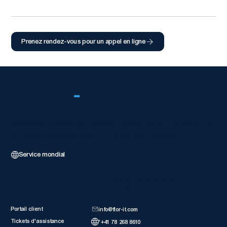
Prenez rendez-vous pour un appel en ligne
FLOR
-
IT
Partenaire mondial Wix 5 étoiles, fournissant des solutions web
de niveau entreprise avec une excellence technique.
Service mondial
Ressources client
Entrer en co
Portail client
info@flor-it.com
Tickets d'assistance
'+41 78 268 8610