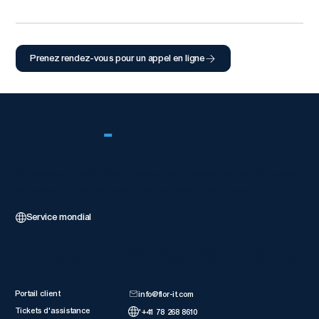
Prenez rendez-vous pour un appel en ligne
FLOR
-
IT
Partenaire mondial Wix 5 étoiles, fournissant des solutions web
de niveau entreprise avec une excellence technique.
Service mondial
Ressources client
Entrer en co
Portail client
info@flor-it.com
Tickets d'assistance
'+41 78 268 8610