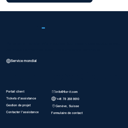
FLOR
-
IT
Partenaire mondial Wix 5 étoiles, fournissant des solutions web
de niveau entreprise avec une excellence technique.
Service mondial
Ressources client
Entrer en co
Portail client
info@flor-it.com
Tickets d'assistance
'+41 78 268 8610
Gestion de projet
Genève, Suisse
Contacter l'assistance
Formulaire de contact
Liens rapides