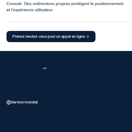
Console. Des redirections propres protègent le positionnement 
et l'expérience utilisateur.
Prenez rendez-vous pour un appel en ligne
FLOR
-
IT
Partenaire mondial Wix 5 étoiles, fournissant des solutions web
de niveau entreprise avec une excellence technique.
Service mondial
Ressources client
Entrer en co