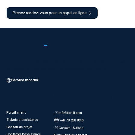
Prenez rendez-vous pour un appel en ligne
FLOR
-
IT
Partenaire mondial Wix 5 étoiles, fournissant des solutions web
de niveau entreprise avec une excellence technique.
Service mondial
Ressources client
Entrer en co
Portail client
info@flor-it.com
Tickets d'assistance
'+41 78 268 8610
Gestion de projet
Genève, Suisse
Contacter l'assistance