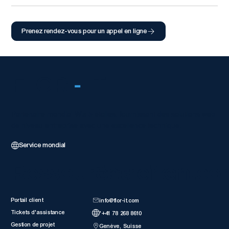
Prenez rendez-vous pour un appel en ligne
FLOR
-
IT
Partenaire mondial Wix 5 étoiles, fournissant des solutions web
de niveau entreprise avec une excellence technique.
Service mondial
Ressources client
Entrer en co
Portail client
info@flor-it.com
Tickets d'assistance
'+41 78 268 8610
Gestion de projet
Genève, Suisse