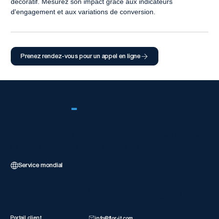
décoratif. Mesurez son impact grâce aux indicateurs 
d'engagement et aux variations de conversion.
Prenez rendez-vous pour un appel en ligne
FLOR
-
IT
Partenaire mondial Wix 5 étoiles, fournissant des solutions web
de niveau entreprise avec une excellence technique.
Service mondial
Ressources client
Entrer en co
Portail client
info@flor-it.com