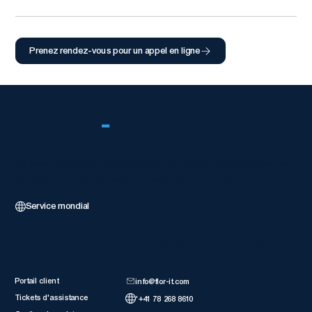
Prenez rendez-vous pour un appel en ligne
FLOR
-
IT
Partenaire mondial Wix 5 étoiles, fournissant des solutions web
de niveau entreprise avec une excellence technique.
Service mondial
Ressources client
Entrer en co
Portail client
info@flor-it.com
Tickets d'assistance
'+41 78 268 8610