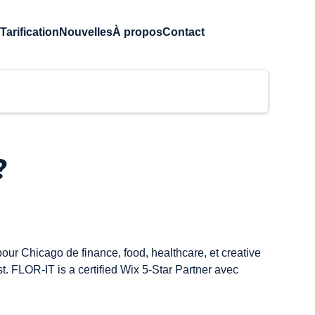
Tarification
Nouvelles
À propos
Contact
?
r Chicago de finance, food, healthcare, et creative 
t. FLOR-IT is a certified Wix 5-Star Partner avec 