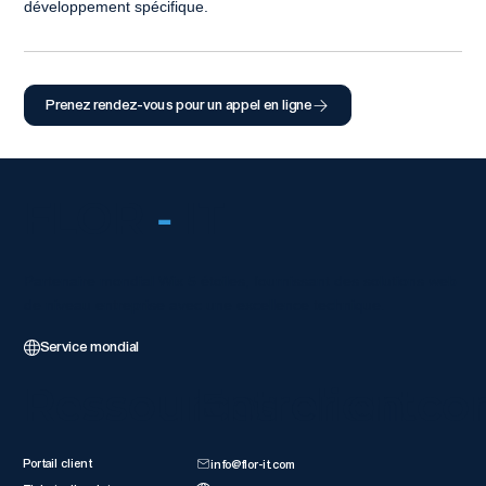
développement spécifique.
Prenez rendez-vous pour un appel en ligne
FLOR
-
IT
Partenaire mondial Wix 5 étoiles, fournissant des solutions web
de niveau entreprise avec une excellence technique.
Service mondial
Ressources client
Entrer en co
Portail client
info@flor-it.com