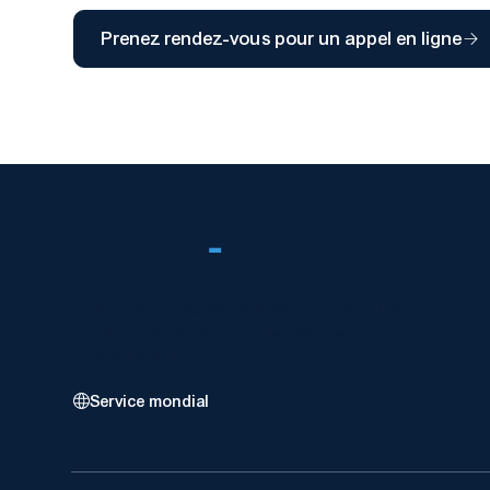
Prenez rendez-vous pour un appel en ligne
FLOR
-
IT
Partenaire mondial Wix 5 étoiles, fournissant des
solutions web de niveau entreprise avec une
excellence technique.
Service mondial