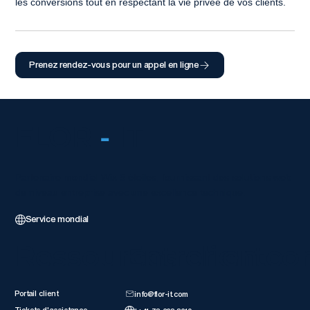
les conversions tout en respectant la vie privée de vos clients.
Prenez rendez-vous pour un appel en ligne
FLOR
-
IT
Partenaire mondial Wix 5 étoiles, fournissant des solutions web
de niveau entreprise avec une excellence technique.
Service mondial
Ressources client
Entrer en co
Portail client
info@flor-it.com