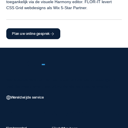
toegankelijk via de visuele Harmony editor. FLOR-IT levert 
CSS Grid webdesigns als Wix 5-Star Partner.
Plan uw online gesprek
FLOR
-
IT
Wereldwijde Wix-partner met 5 sterren die weboplossingen op
bedrijfsniveau levert met uitmuntende technische kwaliteit.
Wereldwijde service
Klantbronnen
Neem Conta