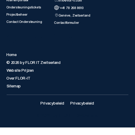
Klantenportaal
info@flor-it.com
Ondersteuningstickets
'+41 78 268 8610
Projectbeheer
Genève, Zwitserland
Contact Ondersteuning
Contactformulier
Quick Links
Home
© 2026 by FLOR IT Zwitserland
Website Prijzen
Over FLOR-IT
Sitemap
Privacybeleid
Privacybeleid
© 2026 by FLOR IT Switzerland