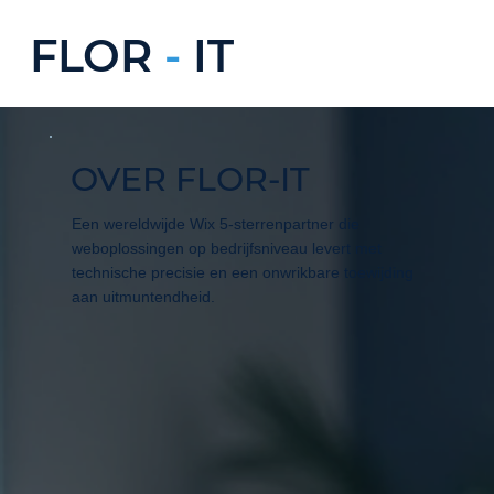
FLOR
-
IT
OVER FLOR-IT
Een wereldwijde Wix 5-sterrenpartner die
weboplossingen op bedrijfsniveau levert met
technische precisie en een onwrikbare toewijding
aan uitmuntendheid.