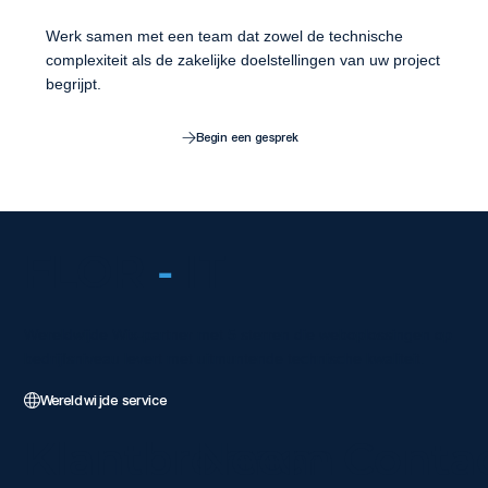
Werk samen met een team dat zowel de technische
complexiteit als de zakelijke doelstellingen van uw project
begrijpt.
Begin een gesprek
FLOR
-
IT
Wereldwijde Wix-partner met 5 sterren die weboplossingen op
bedrijfsniveau levert met uitmuntende technische kwaliteit.
Wereldwijde service
Klantbronnen
Neem Conta