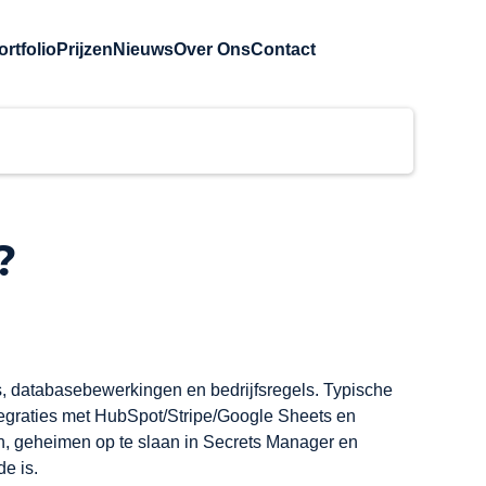
ortfolio
Prijzen
Nieuws
Over Ons
Contact
?
, databasebewerkingen en bedrijfsregels. Typische 
egraties met HubSpot/Stripe/Google Sheets en 
n, geheimen op te slaan in Secrets Manager en 
e is.