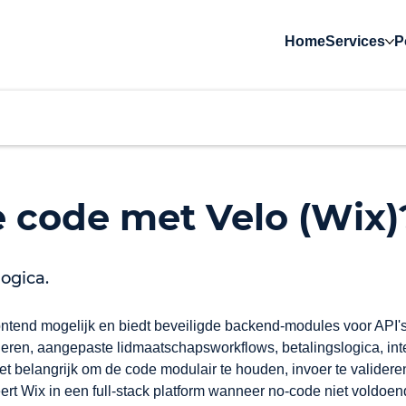
Home
Services
P
 code met Velo (Wix)
ogica.
ntend mogelijk en biedt beveiligde backend-modules voor API's
eren, aangepaste lidmaatschapsworkflows, betalingslogica, int
 belangrijk om de code modulair te houden, invoer te validere
ert Wix in een full-stack platform wanneer no-code niet voldoend