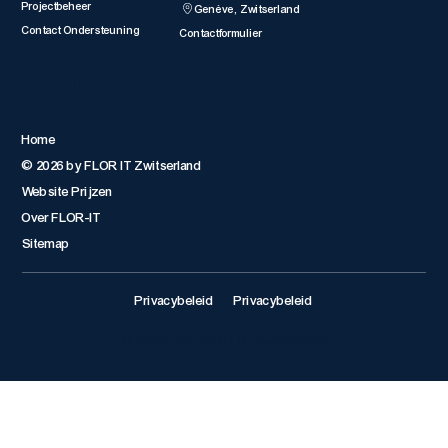
Projectbeheer
Genève, Zwitserland
Contact Ondersteuning
Contactformulier
Quick Links
Home
© 2026 by FLOR IT Zwitserland
Website Prijzen
Over FLOR-IT
Sitemap
Privacybeleid
Privacybeleid
© 2026 by FLOR IT Switzerland