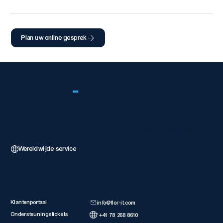
Plan uw online gesprek
FLOR
-
IT
Wereldwijde Wix-partner met 5 sterren die weboplossingen op
bedrijfsniveau levert met uitmuntende technische kwaliteit.
Wereldwijde service
Klantbronnen
Neem Conta
Klantenportaal
info@flor-it.com
Ondersteuningstickets
'+41 78 268 8610