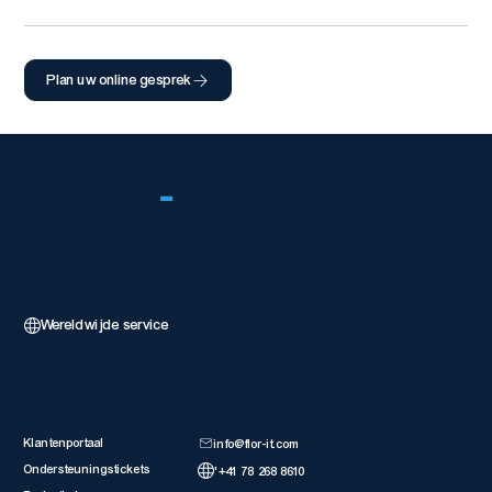
Plan uw online gesprek
FLOR
-
IT
Wereldwijde Wix-partner met 5 sterren die weboplossingen op
bedrijfsniveau levert met uitmuntende technische kwaliteit.
Wereldwijde service
Klantbronnen
Neem Conta
Klantenportaal
info@flor-it.com
Ondersteuningstickets
'+41 78 268 8610