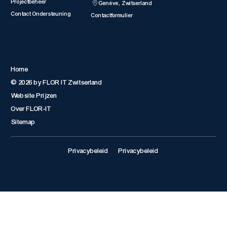
Projectbeheer
Genève, Zwitserland
Contact Ondersteuning
Contactformulier
Quick Links
Home
© 2026 by FLOR IT Zwitserland
Website Prijzen
Over FLOR-IT
Sitemap
Privacybeleid
Privacybeleid
© 2026 by FLOR IT Switzerland