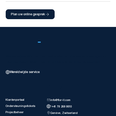
Plan uw online gesprek
FLOR
-
IT
Wereldwijde Wix-partner met 5 sterren die weboplossingen op
bedrijfsniveau levert met uitmuntende technische kwaliteit.
Wereldwijde service
Klantbronnen
Neem Conta
Klantenportaal
info@flor-it.com
Ondersteuningstickets
'+41 78 268 8610
Projectbeheer
Genève, Zwitserland