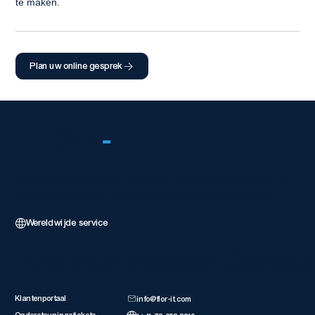
te maken.
Plan uw online gesprek
FLOR
-
IT
Wereldwijde Wix-partner met 5 sterren die weboplossingen op
bedrijfsniveau levert met uitmuntende technische kwaliteit.
Wereldwijde service
Klantbronnen
Neem Conta
Klantenportaal
info@flor-it.com