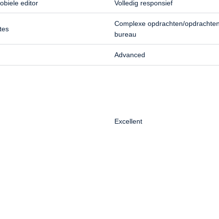
biele editor
Volledig responsief
Complexe opdrachten/opdrachten
tes
bureau
Advanced
Excellent