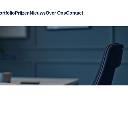
ortfolio
Prijzen
Nieuws
Over Ons
Contact
atie