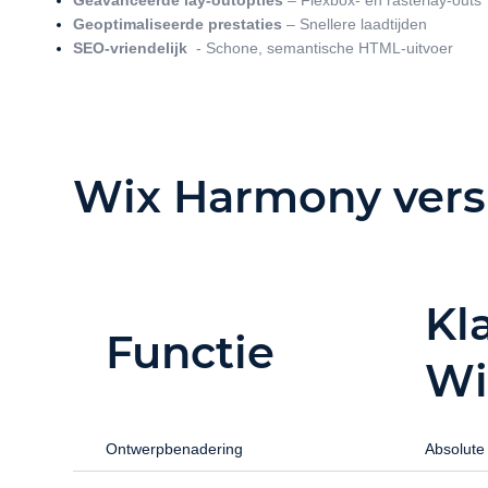
Geavanceerde lay-outopties
– Flexbox- en rasterlay-outs
Geoptimaliseerde prestaties
– Snellere laadtijden
SEO-vriendelijk
- Schone, semantische HTML-uitvoer
Wix Harmony versu
Kl
Functie
Wi
Ontwerpbenadering
Absolute 