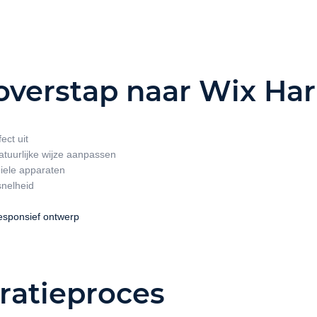
 overstap naar Wix H
ect uit
natuurlijke wijze aanpassen
iele apparaten
snelheid
esponsief ontwerp
atieproces