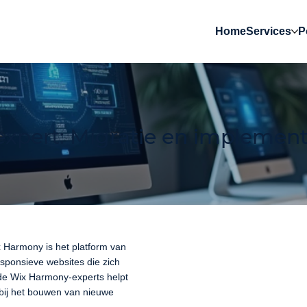
Home
Services
P
pert: Migratie en implement
 Harmony is het platform van
sponsieve websites die zich
rde Wix Harmony-experts helpt
 bij het bouwen van nieuwe