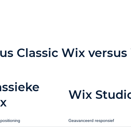
s Classic Wix versus
assieke
Wix Studi
x
positioning
Geavanceerd responsief