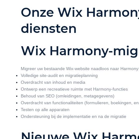
Onze Wix Harmon
diensten
Wix Harmony-migr
Migreer uw bestaande Wix-website naadloos naar Harmony
Volledige site-audit en migratieplanning
Overdracht van inhoud en media
Ontwerp een recreatieve ruimte met Harmony-functies
Behoud van SEO (omleidingen, metagegevens)
Overdracht van functionaliteiten (formulieren, boekingen, en
Testen op alle apparaten
Ondersteuning bij de implementatie en na de migratie
Nieuwe Wix Harm