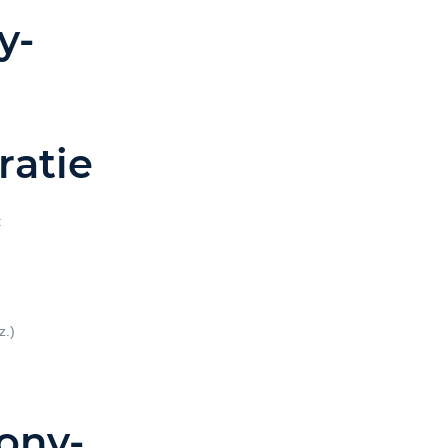
y-
atie
:
z.)
ony-